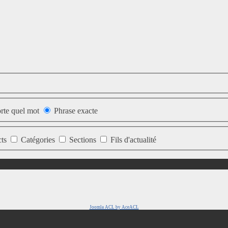
rte quel mot
Phrase exacte
cts
Catégories
Sections
Fils d'actualité
Joomla ACL by AceACL