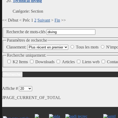
Technical diving
Catégorie:
Section
<<
Début
<
Préc
1
2
Suivant
>
Fin
>>
Recherche de mots-clés
Paramètres de recherche
Classement:
Tous les mots
N'impo
Recherche uniquement:
K2 Items
Downloads
Articles
Liens web
Conta
Affiche #
JPAGE_CURRENT_OF_TOTAL