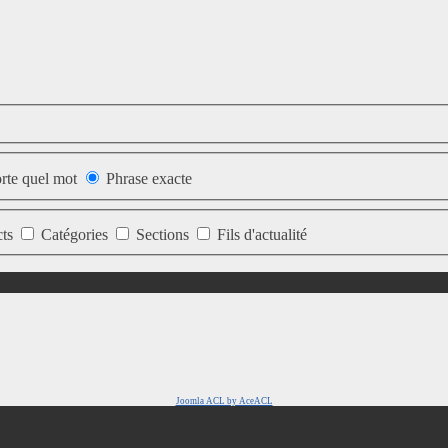
rte quel mot
Phrase exacte
cts
Catégories
Sections
Fils d'actualité
Joomla ACL by AceACL